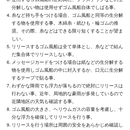
分解しない物は使用せずゴム風船自体でしばる事。
糸など持ち手をつける場合、ゴム風船と同等の生分解
する物を使用する事。木綿糸・紙ひも・輪ゴムの推
奨。その際、糸などはできる限り短くすることが望ま
しい。
リリースするゴム風船は全て単体とし、糸などで結ん
だ集合体でリリースしない事。
メッセージカードをつける場合は紙などの生分解する
物を使用しゴム風船の中に封入するか、口元に生分解
するテープで貼る事。
わずかな降雨でも浮力が落ちるので絶対にリリースは
行わない事。近年、局地的な豪雨が多発しているので
近隣地区の天気も確認する事。
ゴム風船の大きさ、ヘリウムガスの容量を考慮し、十
分な浮力を確保してリリースを行う事。
リリースを行う場所は周囲の安全をあらかじめ確認し