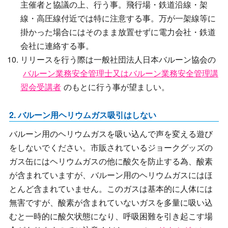
主催者と協議の上、行う事。飛行場・鉄道沿線・架
線・高圧線付近では特に注意する事。万が一架線等に
掛かった場合にはそのまま放置せずに電力会社・鉄道
会社に連絡する事。
リリースを行う際は一般社団法人日本バルーン協会の
バルーン業務安全管理士又はバルーン業務安全管理講
習会受講者
のもとに行う事が望ましい。
2. バルーン用ヘリウムガス吸引はしない
バルーン用のヘリウムガスを吸い込んで声を変える遊び
をしないでください。市販されているジョークグッズの
ガス缶にはヘリウムガスの他に酸欠を防止する為、酸素
が含まれていますが、バルーン用のヘリウムガスにはほ
とんど含まれていません。このガスは基本的に人体には
無害ですが、酸素が含まれていないガスを多量に吸い込
むと一時的に酸欠状態になり、呼吸困難を引き起こす場