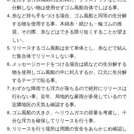
分解しない物は使用せずゴム風船自体でしばる事。
糸など持ち手をつける場合、ゴム風船と同等の生分解
する物を使用する事。木綿糸・紙ひも・輪ゴムの推
奨。その際、糸などはできる限り短くすることが望ま
しい。
リリースするゴム風船は全て単体とし、糸などで結ん
だ集合体でリリースしない事。
メッセージカードをつける場合は紙などの生分解する
物を使用しゴム風船の中に封入するか、口元に生分解
するテープで貼る事。
わずかな降雨でも浮力が落ちるので絶対にリリースは
行わない事。近年、局地的な豪雨が多発しているので
近隣地区の天気も確認する事。
ゴム風船の大きさ、ヘリウムガスの容量を考慮し、十
分な浮力を確保してリリースを行う事。
リリースを行う場所は周囲の安全をあらかじめ確認し