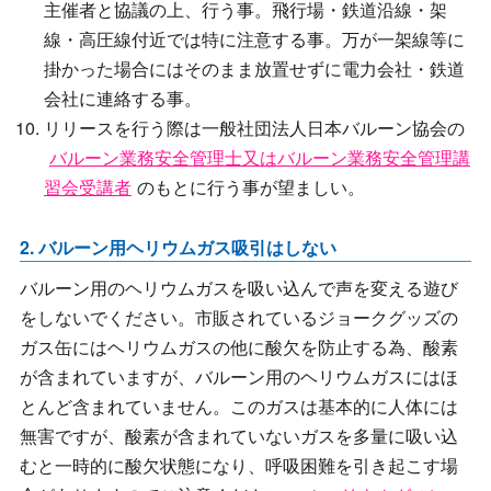
主催者と協議の上、行う事。飛行場・鉄道沿線・架
線・高圧線付近では特に注意する事。万が一架線等に
掛かった場合にはそのまま放置せずに電力会社・鉄道
会社に連絡する事。
リリースを行う際は一般社団法人日本バルーン協会の
バルーン業務安全管理士又はバルーン業務安全管理講
習会受講者
のもとに行う事が望ましい。
2. バルーン用ヘリウムガス吸引はしない
バルーン用のヘリウムガスを吸い込んで声を変える遊び
をしないでください。市販されているジョークグッズの
ガス缶にはヘリウムガスの他に酸欠を防止する為、酸素
が含まれていますが、バルーン用のヘリウムガスにはほ
とんど含まれていません。このガスは基本的に人体には
無害ですが、酸素が含まれていないガスを多量に吸い込
むと一時的に酸欠状態になり、呼吸困難を引き起こす場